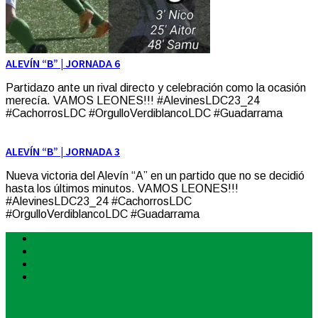
ALEVÍN “B” | JORNADA 6
Partidazo ante un rival directo y celebración como la ocasión
merecía. VAMOS LEONES!!! #AlevinesLDC23_24
#CachorrosLDC #OrgulloVerdiblancoLDC #Guadarrama
ALEVÍN “B” | JORNADA 3
Nueva victoria del Alevín “A” en un partido que no se decidió
hasta los últimos minutos. VAMOS LEONES!!!
#AlevinesLDC23_24 #CachorrosLDC
#OrgulloVerdiblancoLDC #Guadarrama