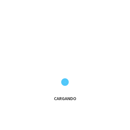
ub en crecimiento, unas magníficas instalaciones, curso
 una cantera con muchas ganas de seguir creciendo y a
TE ANIMAS???
#OrgulloVerdiblancoLDC
#CachorrosLDC
#Guadarrama
a
vamos leones
RNADA
🏆ALEVÍN | TORNE
CARGANDO