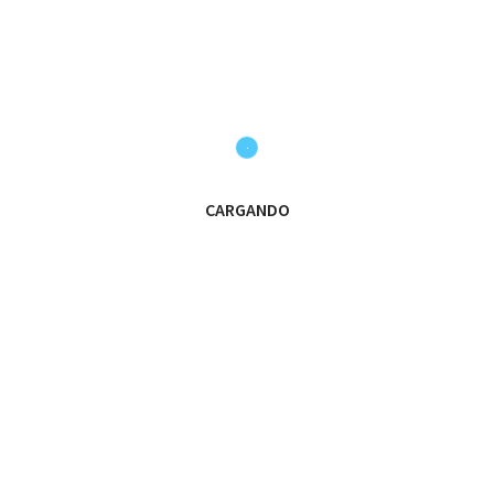
Enhorabuena a los elegidos!!!
VAMOS LEONES!!!
stacadosLDC21_22
#OrgulloVerdiblancoLDC
#Guadar
CARGANDO
SE LE ESCAPA EL PARTIDO AL
JUGAR 