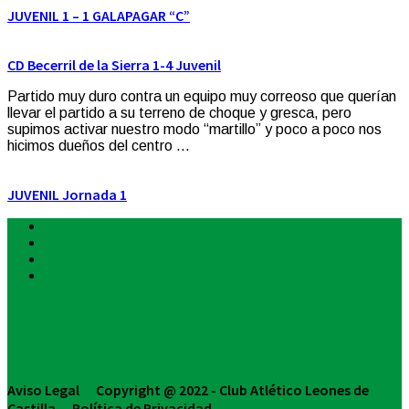
JUVENIL 1 – 1 GALAPAGAR “C”
CD Becerril de la Sierra 1-4 Juvenil
Partido muy duro contra un equipo muy correoso que querían
llevar el partido a su terreno de choque y gresca, pero
supimos activar nuestro modo “martillo” y poco a poco nos
hicimos dueños del centro ...
JUVENIL Jornada 1
Aviso Legal Copyright @ 2022 - Club Atlético Leones de
Castilla Política de Privacidad