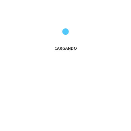
zamos la semana con la mirada puesta en el derbi de 
Vamos Leones!!
CARGANDO
rimer Equipo 8 meses después.
PRIMER