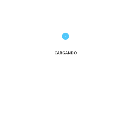
emana dura en la que nos enfrentaremos a tres Primera
VAMOS LEONES!!!
#Leones21_22
#OrgulloVerdiblancoLDC
#Guadarrama
CARGANDO