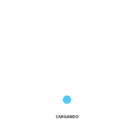
Etiquetas:
Leones de Castilla
vamos leones
PÁGINA ANTERIOR
CARGANDO
🏆SUBCAMPEONES TORNEO DESAFÍO EL ESCORIAL🏆
SIGUIENTE PÁGINA