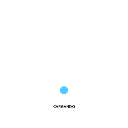
Domingo 14/1
12:00 h
@fomento_alumni
Colegio El Prado
VAMOS LEONES!!!
#Leones23_24
#OrgulloVerdiblancoLDC
#Guadarrama
a
vamos leones
CARGANDO
🤍💚🦁