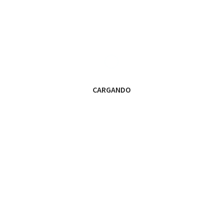
arte de nuestras aspiraciones de ascenso pasan por R
VAMOS LEONES!!
CARGANDO