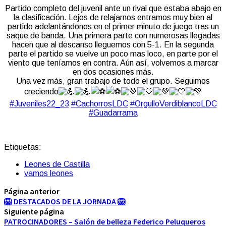
Partido completo del juvenil ante un rival que estaba abajo en
la clasificación. Lejos de relajarnos entramos muy bien al
partido adelantándonos en el primer minuto de juego tras un
saque de banda. Una primera parte con numerosas llegadas
hacen que al descanso lleguemos con 5-1. En la segunda
parte el partido se vuelve un poco mas loco, en parte por el
viento que teníamos en contra. Aún así, volvemos a marcar
en dos ocasiones más.
Una vez más, gran trabajo de todo el grupo. Seguimos
creciendo
#Juveniles22_23
#CachorrosLDC
#OrgulloVerdiblancoLDC
#Guadarrama
Etiquetas:
Leones de Castilla
vamos leones
Página anterior
🦁 DESTACADOS DE LA JORNADA 🦁
Siguiente página
PATROCINADORES – Salón de belleza Federico Peluqueros