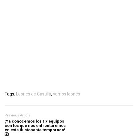
Tags:
Leones de Castilla
,
vamos leones
Previous Article
¡Ya conocemos los 17 equipos
con los que nos enfrentaremos
en esta ilusionante temporada!
🦁