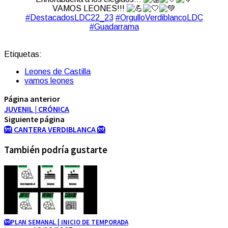
VAMOS LEONES!!!
#DestacadosLDC22_23
#OrgulloVerdiblancoLDC
#Guadarrama
Etiquetas:
Leones de Castilla
vamos leones
Página anterior
JUVENIL | CRÓNICA
Siguiente página
🦁 CANTERA VERDIBLANCA 🦁
También podría gustarte
🦁PLAN SEMANAL | INICIO DE TEMPORADA