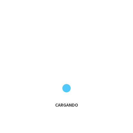
Llegan los Torneos de final de Temporada.
VAMOS LEONES!!!
24
#TorneosLeones
#CachorrosLDC
#OrgulloVerdiblan
a
vamos leones
🏆ALEVÍN “B” | 
CARGANDO